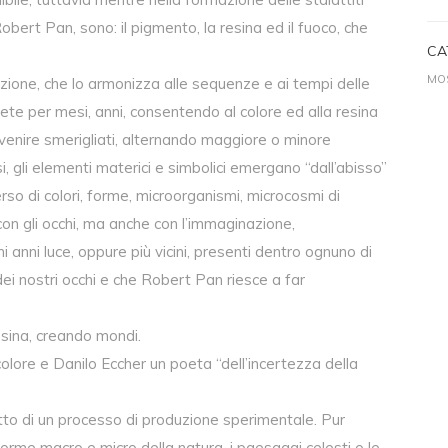
obert Pan, sono: il pigmento, la resina ed il fuoco, che
CA
MOS
azione, che lo armonizza alle sequenze e ai tempi delle
ipete per mesi, anni, consentendo al colore ed alla resina
i venire smerigliati, alternando maggiore o minore
si, gli elementi materici e simbolici emergano “dall’abisso”
erso di colori, forme, microorganismi, microcosmi di
 con gli occhi, ma anche con l’immaginazione,
ni anni luce, oppure più vicini, presenti dentro ognuno di
 dei nostri occhi e che Robert Pan riesce a far
esina, creando mondi.
olore e Danilo Eccher un poeta “dell’incertezza della
tto di un processo di produzione sperimentale. Pur
rme macro e micro della natura, i paesaggi celesti o le