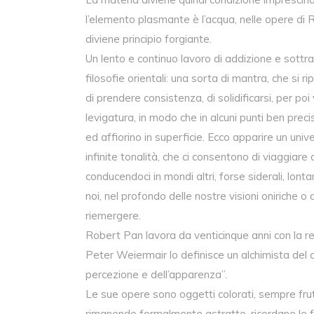
l’elemento plasmante è l’acqua, nelle opere di R
diviene principio forgiante.
Un lento e continuo lavoro di addizione e sottr
filosofie orientali: una sorta di mantra, che si r
di prendere consistenza, di solidificarsi, per po
levigatura, in modo che in alcuni punti ben preci
ed affiorino in superficie. Ecco apparire un univ
infinite tonalità, che ci consentono di viaggiare
conducendoci in mondi altri, forse siderali, lonta
noi, nel profondo delle nostre visioni oniriche o
riemergere.
Robert Pan lavora da venticinque anni con la r
Peter Weiermair lo definisce un alchimista del c
percezione e dell’apparenza”.
Le sue opere sono oggetti colorati, sempre fru
rimanendo formalmente astratte, ricordano le fo