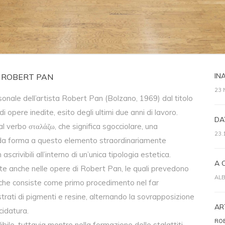
IN
| ROBERT PAN
23
nale dell’artista Robert Pan (Bolzano, 1969) dal titolo
 di opere inedite, esito degli ultimi due anni di lavoro.
DA
al verbo σταλάζω, che significa sgocciolare, una
23.
o da forma a questo elemento straordinariamente
scrivibili all’interno di un’unica tipologia estetica.
A 
ste anche nelle opere di Robert Pan, le quali prevedono
ALB
, che consiste come primo procedimento nel far
trati di pigmenti e resine, alternando la sovrapposizione
ART
ucidatura.
RO
bile, tuttavia mentre nella formazione delle stalattiti