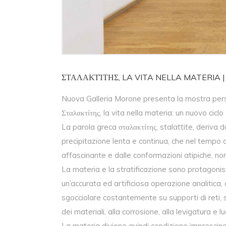
ΣΤΑΛΑΚΤΊΤΗΣ, LA VITA NELLA MATERIA 
Nuova Galleria Morone presenta la mostra perso
Σταλακτίτης
, la vita nella materia
: un nuovo ciclo
La parola greca σταλακτίτης, stalattite, deriva d
precipitazione lenta e continua, che nel temp
affascinante e dalle conformazioni atipiche, non a
La materia e la stratificazione sono protagoni
un’accurata ed artificiosa operazione analitica
sgocciolare costantemente su supporti di reti, s
dei materiali, alla corrosione, alla levigatura e l
La materia diviene quindi condizione imprescindi