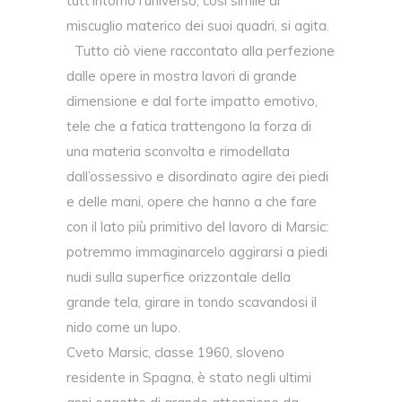
tutt’intorno l’universo, così simile al
miscuglio materico dei suoi quadri, si agita.
Tutto ciò viene raccontato alla perfezione
dalle opere in mostra lavori di grande
dimensione e dal forte impatto emotivo,
tele che a fatica trattengono la forza di
una materia sconvolta e rimodellata
dall’ossessivo e disordinato agire dei piedi
e delle mani, opere che hanno a che fare
con il lato più primitivo del lavoro di Marsic:
potremmo immaginarcelo aggirarsi a piedi
nudi sulla superfice orizzontale della
grande tela, girare in tondo scavandosi il
nido come un lupo.
Cveto Marsic, classe 1960, sloveno
residente in Spagna, è stato negli ultimi