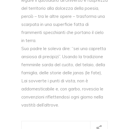
legare il quotidiano all’Universo e l’asprezza
del territorio alla dolcezza della poesia,
perciò – tra le altre opere – trasforma una
scarpata in una superficie fatta di
frammenti specchianti che portano il cielo
in terra.
Suo padre le soleva dire: “sei una capretta
ansiosa di precipizi”. Usando la tradizione
femminile sarda del cucito, del telaio, della
famiglia, delle storie delle janas (le fate),
Lai sovverte i punti di vista, non è
addomesticabile e, con garbo, rovescia le
convenzioni riflettendosi ogni giorno nella
vastità dell’altrove.