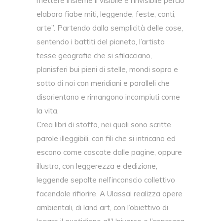
mettere insieme il visibile e l’invisibile perciò
elabora fiabe miti, leggende, feste, canti,
arte”. Partendo dalla semplicità delle cose,
sentendo i battiti del pianeta, l’artista
tesse geografie che si sfilacciano,
planisferi bui pieni di stelle, mondi sopra e
sotto di noi con meridiani e paralleli che
disorientano e rimangono incompiuti come
la vita.
Crea libri di stoffa, nei quali sono scritte
parole illeggibili, con fili che si intricano ed
escono come cascate dalle pagine, oppure
illustra, con leggerezza e dedizione,
leggende sepolte nell’inconscio collettivo
facendole rifiorire. A Ulassai realizza opere
ambientali, di land art, con l’obiettivo di