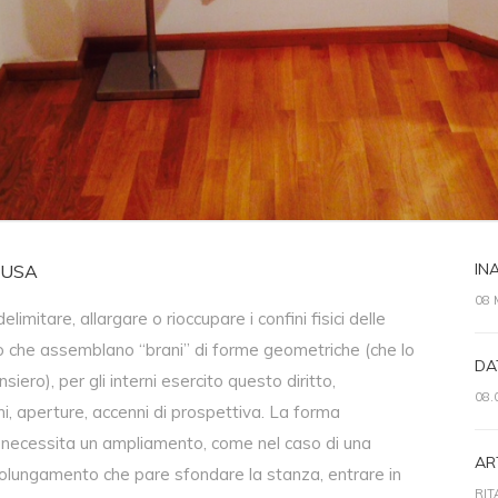
IN
GUSA
08 
limitare, allargare o rioccupare i confini fisici delle
rro che assemblano “brani” di forme geometriche (che lo
DA
ero), per gli interni esercito questo diritto,
08.
i, aperture, accenni di prospettiva. La forma
 necessita un ampliamento, come nel caso di una
ART
 prolungamento che pare sfondare la stanza, entrare in
RIT