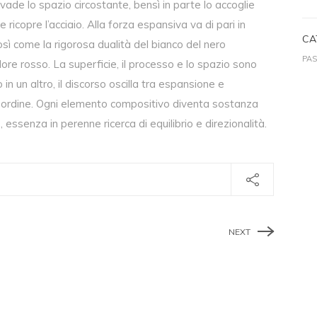
nvade lo spazio circostante, bensì in parte lo accoglie
e ricopre l’acciaio. Alla forza espansiva va di pari in
CA
ì come la rigorosa dualità del bianco del nero
PAS
re rosso. La superficie, il processo e lo spazio sono
 in un altro, il discorso oscilla tra espansione e
 e ordine. Ogni elemento compositivo diventa sostanza
 essenza in perenne ricerca di equilibrio e direzionalità.
NEXT