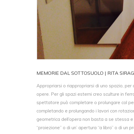
MEMORIE DAL SOTTOSUOLO | RITA SIRA
Appropriarsi o riappropriarsi di uno spazio, per de
opere. Per gli spazi esterni creo sculture in fe
spettatore può completare o prolungare col pensi
completando e prolungando i lavori con rotazion
geometrica dell’opera non basta a se stessa e
“proiezione” o di un’ apertura “a libro” o di un